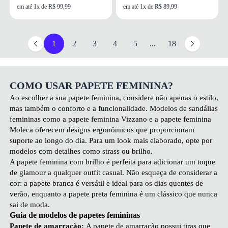
em até 1x de R$ 99,99
em até 1x de R$ 89,99
1
2
3
4
5
...
18
COMO USAR PAPETE FEMININA?
Ao escolher a sua papete feminina, considere não apenas o estilo,
mas também o conforto e a funcionalidade. Modelos de
sandálias
femininas
como a papete feminina Vizzano e a papete feminina
Moleca oferecem designs ergonômicos que proporcionam
suporte ao longo do dia. Para um look mais elaborado, opte por
modelos com detalhes como strass ou brilho.
A papete feminina com brilho é perfeita para adicionar um toque
de glamour a qualquer outfit casual. Não esqueça de considerar a
cor: a papete branca é versátil e ideal para os dias quentes de
verão, enquanto a papete preta feminina é um clássico que nunca
sai de moda.
Guia de modelos de papetes femininas
Papete de amarração:
A papete de amarração possui tiras que