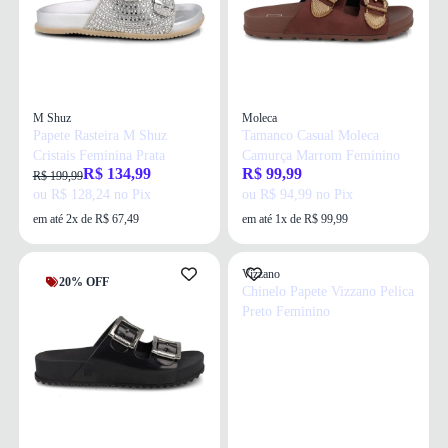
M Shuz
Moleca
Papete Rasteira M Shuz
Tamanco Casual Moleca
Cristais Feminina Prata
Camurça Marrom Feminino
R$ 134,99
R$ 99,99
R$ 199,99
ou R$ 128,24 no Pix
ou R$ 94,99 no Pix
em até 2x de R$ 67,49
em até 1x de R$ 99,99
Vizzano
20% OFF
Chinelo Papete Vizzano Pelica
Preto Feminino