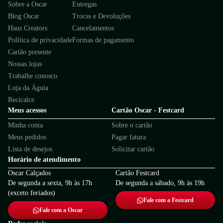
Sobre a Oscar
Entregas
- Papete feminina Via Marte:
A
Via Marte
é especialista em
oferecer designs contemporâneos.
Blog Oscar
Trocas e Devoluções
Como conservar sua papete?
Haus Creators
Cancelamentos
Para cuidar da sua papete feminina, limpe-a regularmente com
Política de privacidade
Formas de pagamento
pano úmido e sabão neutro, evitando produtos abrasivos. Se for
Cartão presente
de couro, use hidratante específico, mas se for de borracha ou
Nossas lojas
sintético, lave a mão com água fria e seque longe do sol ou calor.
Trabalhe conosco
Guarde-a em local arejado para evitar deformações e mantê-la
Loja da Águia
sempre em bom estado.
Garanta já o modelo de papete feminina perfeito para você!
Recicalce
Encontre o par perfeito de papete feminina na Oscar Calçados e
Meus acessos
Cartão Oscar - Festcard
revolucione seu conforto e estilo. Com os melhores preços e
Minha conta
Sobre o cartão
marcas, aqui você encontra o modelo que mais combina com seu
Meus pedidos
Pagar fatura
estilo!
Lista de desejos
Solicitar cartão
Horário de atendimento
Oscar Calçados
Cartão Festcard
De segunda a sexta, 9h às 17h
De segunda a sábado, 9h às 19h
(exceto feriados)
Fale com a Festcard
Fale com a Oscar