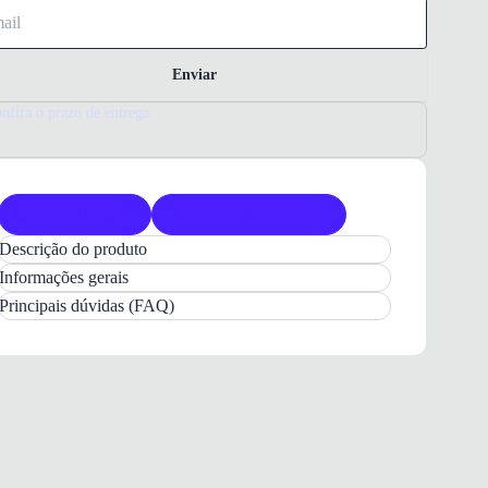
Enviar
nfira o prazo de entrega
Produto original
Acompanha nota fiscal
Descrição do produto
Mochila Feminina Classe Couro
Marrom
Informações gerais
Casual com
Monograma
e
Alças Ajustáveis
Principais dúvidas (FAQ)
para o seu dia a dia com estilo e praticidade.
A
Mochila Feminina Classe Couro
na cor
Marrom
é o acessório ideal para quem busca
praticidade e elegância
no cotidiano. Com um
design
casual
e estampa em
monograma
, ela se
adapta perfeitamente a diferentes ocasiões, desde o
trabalho até passeios. Seu acabamento refinado com