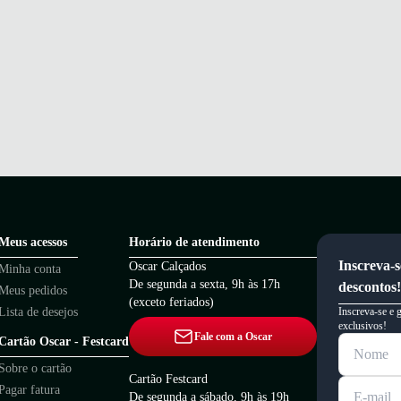
Meus acessos
Horário de atendimento
Inscreva-s
Oscar Calçados
Minha conta
De segunda a sexta, 9h às 17h
descontos!
Meus pedidos
(exceto feriados)
Lista de desejos
Inscreva-se e 
exclusivos!
Fale com a Oscar
Cartão Oscar - Festcard
Sobre o cartão
Cartão Festcard
Pagar fatura
De segunda a sábado, 9h às 19h