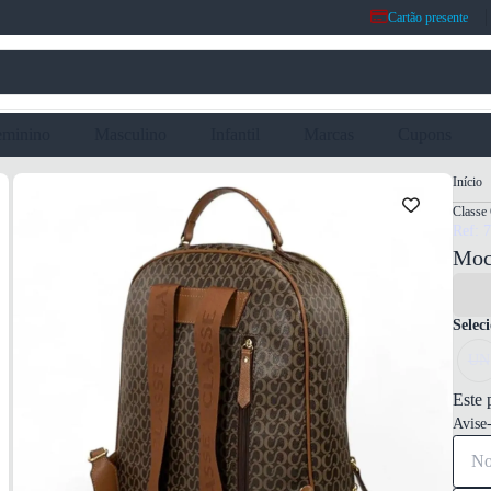
Cartão presente
eminino
Masculino
Infantil
Marcas
Cupons
Início
Classe
Ref: 
Moc
Selec
UN
Este 
Avise