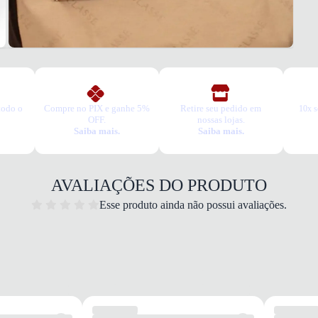
todo o
Compre no PIX e ganhe 5%
Retire seu pedido em
10x s
OFF.
nossas lojas.
Saiba mais.
Saiba mais.
AVALIAÇÕES DO PRODUTO
Esse produto ainda não possui avaliações.