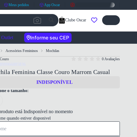
Meus pedidos
App Oscar
Clube Oscar
Informe seu CEP
Outlet
Acessórios Femininos
Mochilas
 Couro
0 Avaliações
7899966885836
hila Feminina Classe Couro Marrom Casual
INDISPONÍVEL
ione o tamanho:
produto está Indisponível no momento
-me quando estiver disponivel