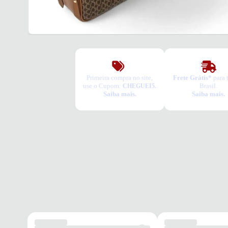
Primeira compra no site,
Frete Grátis*
para 
use o Cupom:
Brasil.
CHEGUEI5.
Saiba mais.
Saiba mais.