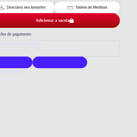
Descubra seu tamanho
Tabela de Medidas
Adicionar a sacola
ões de pagamento
nfira o prazo de entrega
roduto original
Acompanha nota fiscal
mações gerais
ue comprar uma legging Adidas?
ing Adidas oferece alta performance com conforto e estilo. Seu
 sustentável garante durabilidade e flexibilidade. Ideal para quem
qualidade em roupas esportivas.
o que você precisa saber sobre Calça Esportiva Feminina Adidas
a Plum Roxo
POSIÇÃO
liéster reciclado | 9% elastano