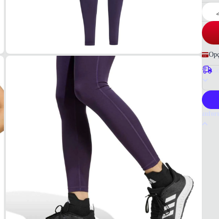
Opç
Co
P
Infor
Por q
A legg
tecido
busca 
Tudo 
Auror
COM
91% po
COR