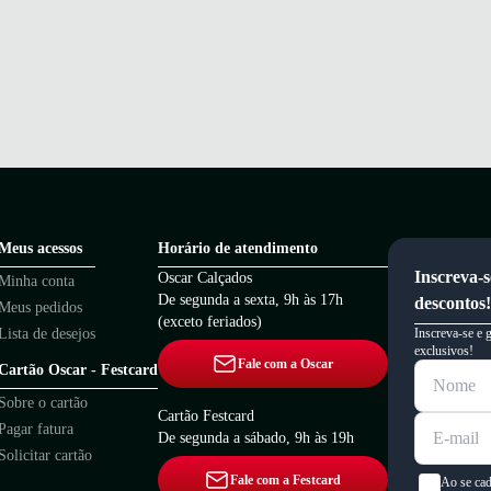
Meus acessos
Horário de atendimento
Inscreva-s
Oscar Calçados
Minha conta
De segunda a sexta, 9h às 17h
descontos!
Meus pedidos
(exceto feriados)
Lista de desejos
Inscreva-se e 
exclusivos!
Fale com a Oscar
Cartão Oscar - Festcard
Sobre o cartão
Cartão Festcard
Pagar fatura
De segunda a sábado, 9h às 19h
Solicitar cartão
Fale com a Festcard
Ao se cad