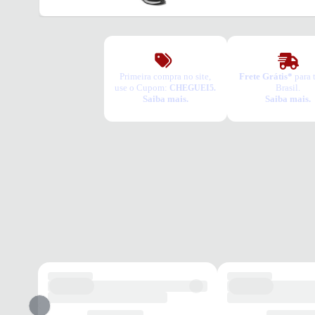
Primeira compra no site,
Frete Grátis*
para 
use o Cupom:
Brasil.
CHEGUEI5.
Saiba mais.
Saiba mais.