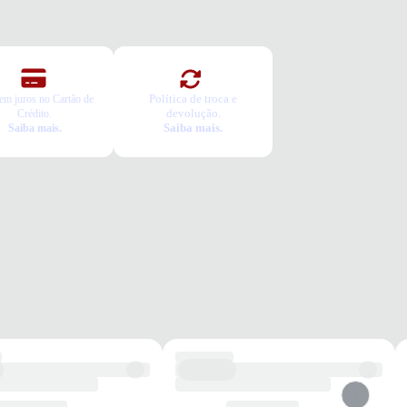
a o pedido e prove
ca Grátis
a é gratuita e fácil. Você tem 7 dias para solicitar a troca, caso o
o não sirva.
Política de troca e
em juros no Cartão de
devolução.
Crédito.
Saiba mais.
Saiba mais.