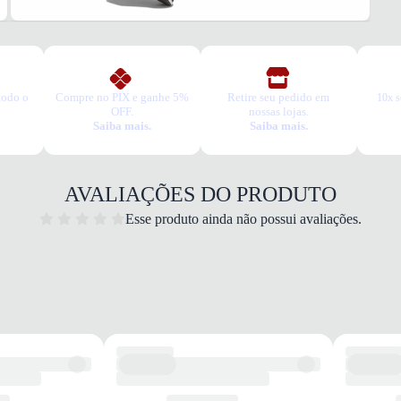
2. Faç
3. Tro
A troc
produt
todo o
Compre no PIX e ganhe 5%
Retire seu pedido em
10x s
OFF.
nossas lojas.
Saiba mais.
Saiba mais.
AVALIAÇÕES DO PRODUTO
Esse produto ainda não possui avaliações.