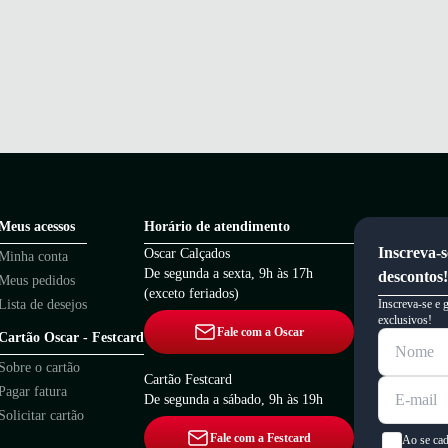
Meus acessos
Horário de atendimento
Inscreva-s
Oscar Calçados
Minha conta
De segunda a sexta, 9h às 17h
descontos!
Meus pedidos
(exceto feriados)
Lista de desejos
Inscreva-se e 
exclusivos!
Fale com a Oscar
Cartão Oscar - Festcard
Sobre o cartão
Cartão Festcard
Pagar fatura
De segunda a sábado, 9h às 19h
Solicitar cartão
Fale com a Festcard
Ao se cad