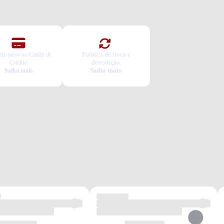
Política de troca e
em juros no Cartão de
devolução.
Crédito.
Saiba mais.
Saiba mais.