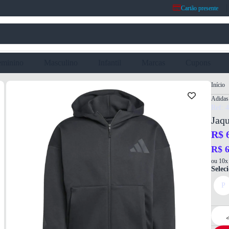
Cartão presente
eminino
Masculino
Infantil
Marcas
Cupons
Início
Adidas
Ref: 
Jaq
R$ 
R$ 6
ou 10x 
Selec
P