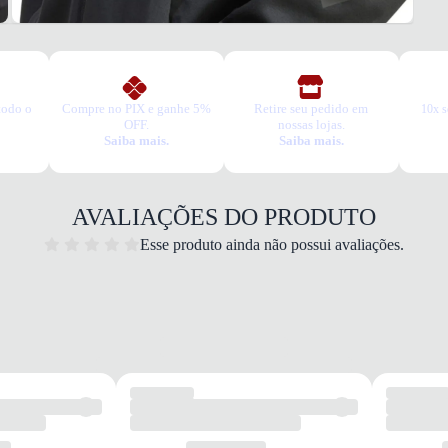
todo o
Compre no PIX e ganhe 5%
Retire seu pedido em
10x s
OFF.
nossas lojas.
Saiba mais.
Saiba mais.
AVALIAÇÕES DO PRODUTO
Esse produto ainda não possui avaliações.