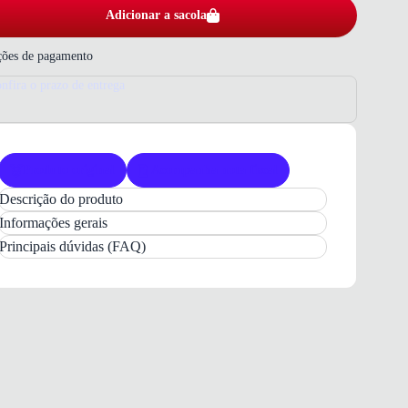
Adicionar a sacola
ões de pagamento
nfira o prazo de entrega
Produto original
Acompanha nota fiscal
Descrição do produto
Jaqueta
Adidas ZNE
Masculina
Preta
Casual
Informações gerais
Estilo e Conforto para o seu Dia a Dia
Principais dúvidas (FAQ)
A
Jaqueta Adidas ZNE Masculina
é a escolha
ideal para quem prioriza
conforto e estilo
em um
visual urbano. Com o design icônico da linha
ZNE
,
esta peça oferece um caimento
regular
que se
adapta perfeitamente ao corpo, garantindo liberdade
de movimento e um look moderno para diversas
ocasiões.