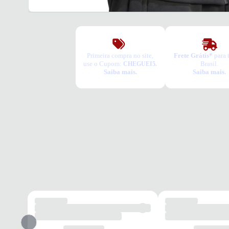
Primeira compra no site,
Frete Grátis*
para 
use o Cupom:
Brasil.
CHEGUEI5.
Saiba mais.
Saiba mais.