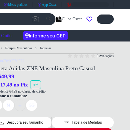
Meus pedidos
App Oscar
Clube Oscar
Informe seu CEP
Outlet
Roupas Masculinas
Jaquetas
0 Avaliações
4067896576572
ueta Adidas ZNE Masculina Preto Casual
649,99
17,49 no Pix
5%
de R$ 64,99 no Cartão de crédito
ione o tamanho:
M
G
GG
Descubra seu tamanho
Tabela de Medidas