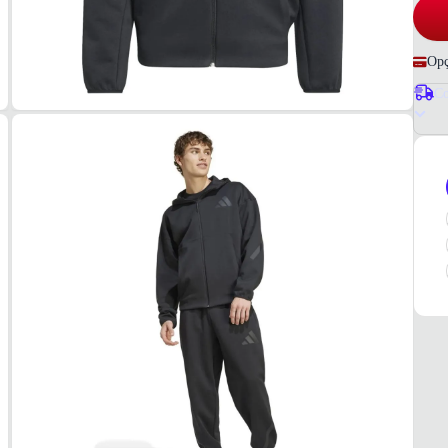
Opç
Co