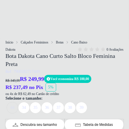
Início
Calçados Femininos
Botas
Cano Baixo
Dakota
0 Avaliações
Bota Dakota Cano Curto Salto Bloco Feminina
Preta
Ref: 7900282717449
R$ 249,99
Você economiza R$ 100,00
R$ 349,99
R$ 237,49 no Pix
5%
ou 4x de R$ 62,49 no Cartão de crédito
Selecione o tamanho:
33
34
35
36
37
38
39
Descubra seu tamanho
Tabela de Medidas