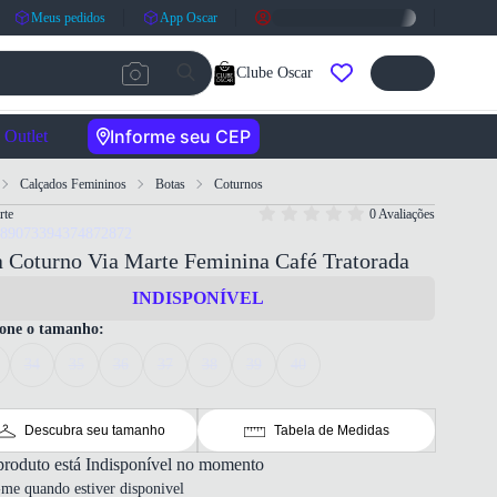
Meus pedidos
App Oscar
Clube Oscar
Informe seu CEP
Outlet
Calçados Femininos
Botas
Coturnos
rte
0 Avaliações
789073394374872872
 Coturno Via Marte Feminina Café Tratorada
INDISPONÍVEL
ione o tamanho:
34
35
36
37
38
39
40
Descubra seu tamanho
Tabela de Medidas
produto está Indisponível no momento
-me quando estiver disponivel