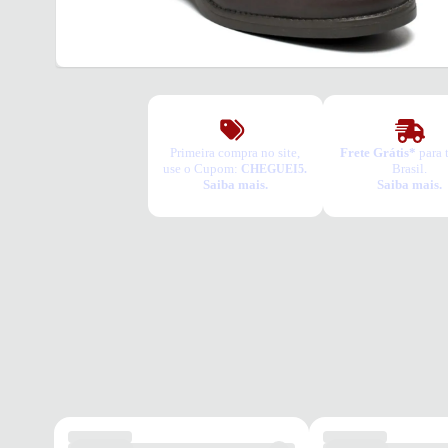
Primeira compra no site,
Frete Grátis*
para 
use o Cupom:
Brasil.
CHEGUEI5.
Saiba mais.
Saiba mais.