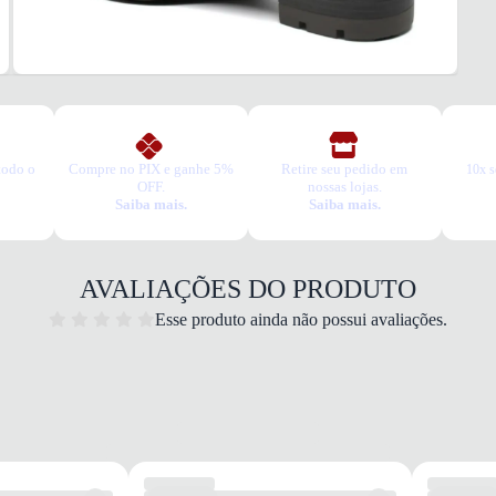
todo o
Compre no PIX e ganhe 5%
Retire seu pedido em
10x s
OFF.
nossas lojas.
Saiba mais.
Saiba mais.
AVALIAÇÕES DO PRODUTO
Esse produto ainda não possui avaliações.