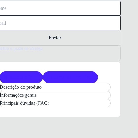
Enviar
nfira o prazo de entrega
Produto original
Acompanha nota fiscal
Descrição do produto
Bota Coturno Via Marte Feminina Café
Informações gerais
Conheça a
Bota Coturno Via Marte Feminina
,
Principais dúvidas (FAQ)
um modelo versátil que une
estilo tratorado
e
conforto para o seu uso diário. Com design
moderno e
cano médio
, esta bota é a escolha ideal
para compor produções cheias de personalidade em