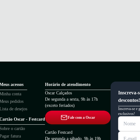
Meus acessos
Horário de atendimento
Inscreva-s
Oscar Calçados
Minha conta
De segunda a sexta, 9h às 17h
descontos!
Meus pedidos
(exceto feriados)
Lista de desejos
Inscreva-se e 
exclusivos!
Fale com a Oscar
Cartão Oscar - Festcard
Sobre o cartão
Cartão Festcard
Pagar fatura
De segunda a sábado, 9h às 19h