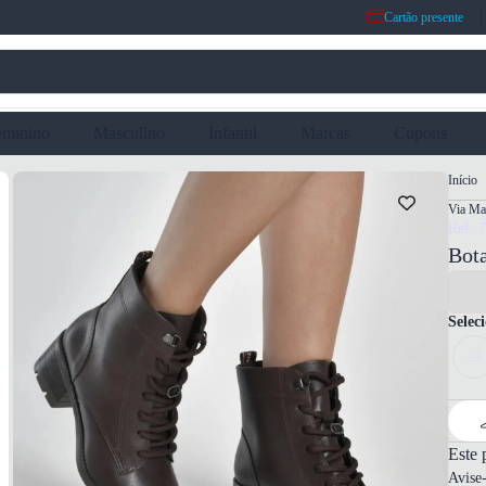
Cartão presente
eminino
Masculino
Infantil
Marcas
Cupons
Início
Via Ma
Ref: 
Bota
Selec
33
Este 
Avise